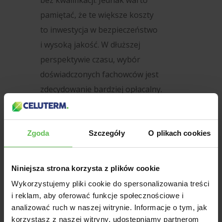
bez kwalifikacji. Jednak warto
pamiętać, że te większe koszty
to inwestycja w bezpieczeństwo
i wysoką jakość. W dłuższej
perspektywie czasu, wybór
doświadczonych fachowców jest
zdecydowanie bardziej opłacalny.
Zapraszamy do skorzystania z naszej
oferty naprawy dachu po kunach.
Zgoda
Szczegóły
O plikach cookies
Nasze usługi zapewniają doskonały
stosunek jakości do ceny. Wybierając
Niniejsza strona korzysta z plików cookie
nas, nie przepłacasz i stawiasz
Wykorzystujemy pliki cookie do spersonalizowania treści
na profesjonalne naprawy.
i reklam, aby oferować funkcje społecznościowe i
analizować ruch w naszej witrynie. Informacje o tym, jak
korzystasz z naszej witryny, udostępniamy partnerom