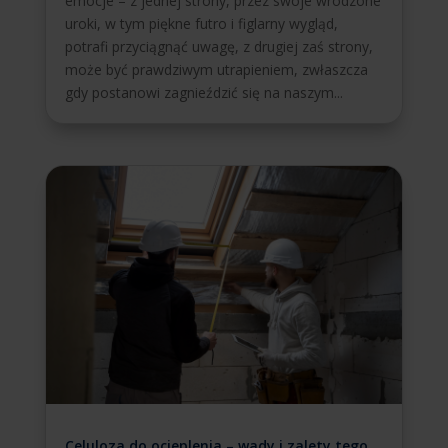
emocje – z jednej strony, przez swoje wrodzone
uroki, w tym piękne futro i figlarny wygląd,
potrafi przyciągnąć uwagę, z drugiej zaś strony,
może być prawdziwym utrapieniem, zwłaszcza
gdy postanowi zagnieździć się na naszym...
Celuloza do ocieplenia – wady i zalety tego